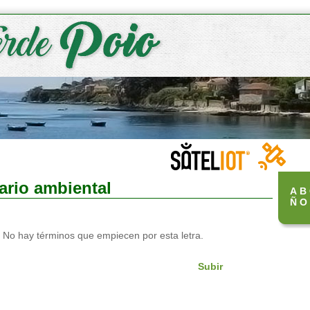
ario ambiental
A
B
Ñ
O
No hay términos que empiecen por esta letra.
Subir