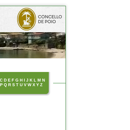
C
D
E
F
G
H
I
J
K
L
M
N
P
Q
R
S
T
U
V
W
X
Y
Z