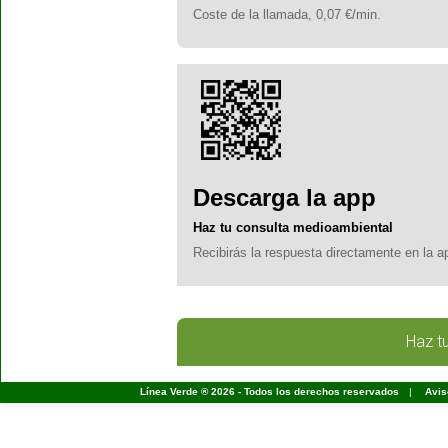
Coste de la llamada, 0,07 €/min.
Descarga la app
Haz tu consulta medioambiental
Recibirás la respuesta directamente en la a
Haz t
Línea Verde ® 2026 - Todos los derechos reservados
|
Avis