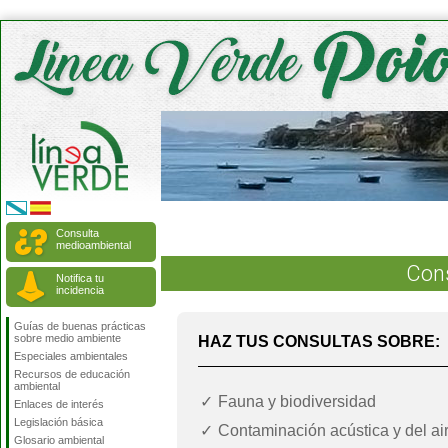
Consulta
medioambiental
Con
Notifica tu
incidencia
Guías de buenas prácticas
sobre medio ambiente
HAZ TUS CONSULTAS SOBRE:
Especiales ambientales
Recursos de educación
ambiental
Fauna y biodiversidad
Enlaces de interés
Legislación básica
Contaminación acústica y del ai
Glosario ambiental