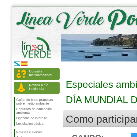
Consulta
medioambiental
Especiales ambi
Notifica a túa
incidencia
DÍA MUNDIAL 
Guías de boas prácticas
sobre medio ambiente
Recursos de educación
ambiental
Como participa
Ligazóns de interese
Lexislación básica
Noticias e alertas