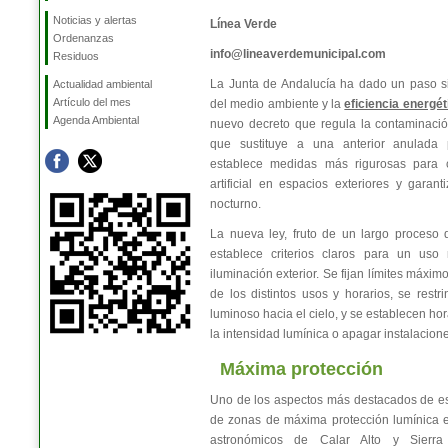
Noticias y alertas
Línea Verde
Ordenanzas
info@lineaverdemunicipal.com
Residuos
La Junta de Andalucía ha dado un paso sig
Actualidad ambiental
Artículo del mes
del medio ambiente y la
eficiencia energét
Agenda Ambiental
nuevo decreto que regula la contaminació
que sustituye a una anterior anulada 
establece medidas más rigurosas para c
artificial en espacios exteriores y garant
nocturno.
La nueva ley, fruto de un largo proceso d
establece criterios claros para un uso 
iluminación exterior. Se fijan límites máxi
de los distintos usos y horarios, se restri
luminoso hacia el cielo, y se establecen ho
la intensidad lumínica o apagar instalacion
Máxima protección
Uno de los aspectos más destacados de es
de zonas de máxima protección lumínica e
astronómicos de Calar Alto y Sierr