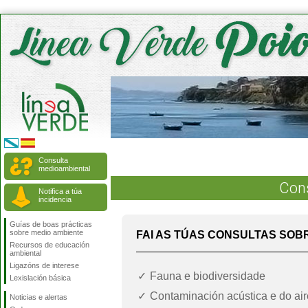
Consulta
medioambiental
Con
Notifica a túa
incidencia
Guías de boas prácticas
sobre medio ambiente
FAI AS TÚAS CONSULTAS SOB
Recursos de educación
ambiental
Ligazóns de interese
Fauna e biodiversidade
Lexislación básica
Contaminación acústica e do air
Noticias e alertas