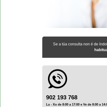
Se a túa consulta non é de índ
habitu
902 193 768
Lu - Xo de 8:00 a 17:00 e Ve de 8:00 a 14: