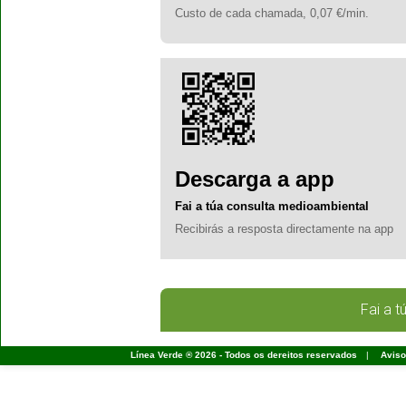
Custo de cada chamada, 0,07 €/min.
Descarga a app
Fai a túa consulta medioambiental
Recibirás a resposta directamente na app
Fai a t
Línea Verde ® 2026 - Todos os dereitos reservados
|
Aviso