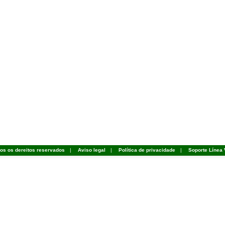
dos os dereitos reservados
|
Aviso legal
|
Política de privacidade
|
Soporte Línea 