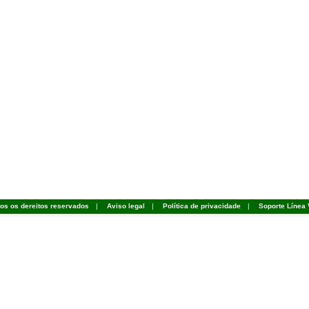
dos os dereitos reservados
|
Aviso legal
|
Política de privacidade
|
Soporte Línea 