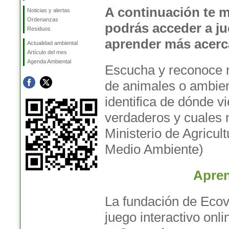
A continuación te 
Noticias y alertas
Ordenanzas
podrás acceder a ju
Residuos
aprender más acerc
Actualidad ambiental
Artículo del mes
Agenda Ambiental
Escucha y reconoce 
de animales o ambie
identifica de dónde v
verdaderos y cuales n
Ministerio de Agricul
Medio Ambiente)
Apre
La fundación de Ecov
juego interactivo onl