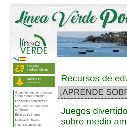
Consulta
medioambiental
Recursos de ed
Notifica tu
incidencia
¡APRENDE SOB
Guías de buenas prácticas
sobre medio ambiente
Especiales ambientales
Recursos de educación
Juegos divertid
ambiental
Enlaces de interés
sobre medio am
Legislación básica
Glosario ambiental